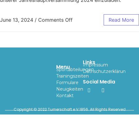
June 13, 2024
/
Comments Off
Read More
Links
Impressum
Menu
Sportabteilungen
Datnschutzerklärun
Trainingszeiten
Social Media
Formulare
Neuigkeiten
Kontakt
Copyright © 2022 Turnerschaft e.V.1856. All Rights Reserved